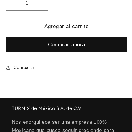
Reducir
Aumentar
cantidad
cantidad
para
para
Cafetera
Cafetera
Agregar al carrito
50
50
tazas
tazas
Comprar ahora
Compartir
TURMIX de México S.A. de C.V
Nos enorgullece ser una empresa 100%
Mexicana que busca seguir creciendo para