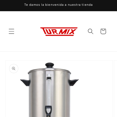
Ir
Te damos la bienvenida a nuestra tienda
directamente
al contenido
Carrito
Ir
directamente
a la
información
del producto